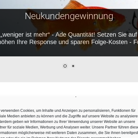
Neukundengewinnung
„weniger ist mehr“ - Ade Quantität! Setzen Sie au
rhöhen Ihre Response und sparen Folge-Kosten - F
V Practice Help
 verwenden Cookies, um Inhalte und Anzeigen zu personalisieren, Funktionen für
iale Medien anbieten zu können und die Zugriffe auf unsere Website zu analysiere
erdem geben wir Informationen zu Ihrer Verwendung unserer Website an unsere
Practice Help zu Profiling: „Werbung und Selektion unter der
tner für soziale Medien, Werbung und Analysen weiter. Unsere Partner führen dies
Interessenabwägungsklausel“
ormationen möglicherweise mit weiteren Daten zusammen, die Sie ihnen bereitgeste