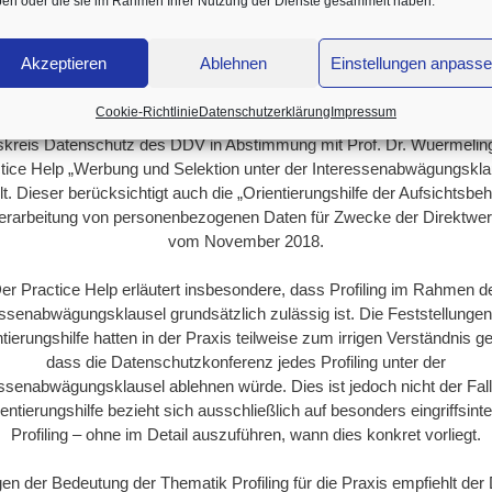
en oder die sie im Rahmen Ihrer Nutzung der Dienste gesammelt haben.
Der DDV-Best Practice Guide zu den Auswirkungen der Europäische
atenschutz-Grundverordnung gibt branchenübergreifende Hinweise z
Akzeptieren
Ablehnen
Einstellungen anpass
ktischen Umsetzung. Da dort nicht alle Spezialfragen beantwortet we
en ergänzt der DDV den Guide durch Empfehlungen,sogenannte Pra
Cookie-Richtlinie
Datenschutzerklärung
Impressum
elps, die auf spezielle Fragen der Praxis eingehen. Ganz aktuell hat d
skreis Datenschutz des DDV in Abstimmung mit Prof. Dr. Wuermelin
tice Help „Werbung und Selektion unter der Interessenabwägungskla
llt. Dieser berücksichtigt auch die „Orientierungshilfe der Aufsichtsbe
erarbeitung von personenbezogenen Daten für Zwecke der Direktwe
vom November 2018.
er Practice Help erläutert insbesondere, dass Profiling im Rahmen d
essenabwägungsklausel grundsätzlich zulässig ist. Die Feststellungen 
tierungshilfe hatten in der Praxis teilweise zum irrigen Verständnis ge
dass die Datenschutzkonferenz jedes Profiling unter der
essenabwägungsklausel ablehnen würde. Dies ist jedoch nicht der Fall
ientierungshilfe bezieht sich ausschließlich auf besonders eingriffsint
Profiling – ohne im Detail auszuführen, wann dies konkret vorliegt.
n der Bedeutung der Thematik Profiling für die Praxis empfiehlt de