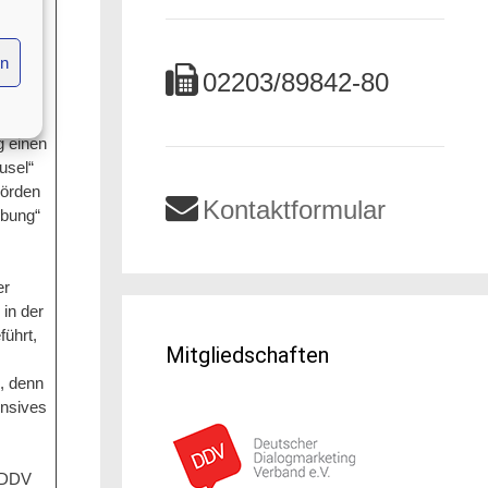
n
ur
en
rden
02203/89842-80
ctice
er
g einen
usel“
hörden
Kontaktformular
rbung“
er
in der
führt,
Mitgliedschaften
, denn
ensives
r DDV