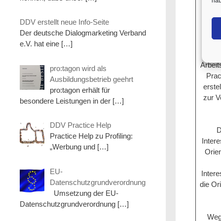
hab
D
DDV erstellt neue Info-Seite
pra
Der deutsche Dialogmarketing Verband
könn
e.V. hat eine
[…]
H
Arbeit
pro:tagon wird als
Prac
Ausbildungsbetrieb geehrt
erste
pro:tagon erhält für
zur V
besondere Leistungen in der
[…]
DDV Practice Help
D
Practice Help zu Profiling:
Inter
„Werbung und
[…]
Orien
EU-
Inter
Datenschutzgrundverordnung
die Or
Umsetzung der EU-
Datenschutzgrundverordnung
[…]
Wege