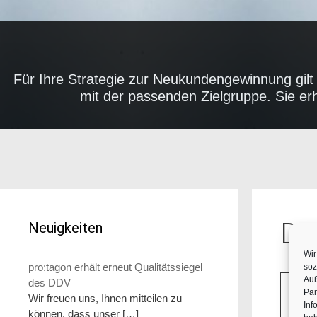
Für Ihre Strategie zur Neukundengewinnung gilt 
mit der passenden Zielgruppe. Sie e
DD
Neuigkeiten
Wir
pro:tagon erhält erneut Qualitätssiegel
soz
Auß
des DDV
Par
Wir freuen uns, Ihnen mitteilen zu
Inf
können, dass unser
[…]