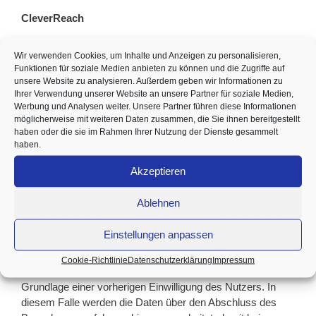
CleverReach
Für den Versand von Newslettern nutzen wir Cleverreach.
Wir verwenden Cookies, um Inhalte und Anzeigen zu personalisieren,
Anbieter: CleverReach GmbH & Co. KG, CRASH Building,
Funktionen für soziale Medien anbieten zu können und die Zugriffe auf
Schafjückenweg 2, 26180 Rastede.
unsere Website zu analysieren. Außerdem geben wir Informationen zu
Ihrer Verwendung unserer Website an unsere Partner für soziale Medien,
Werbung und Analysen weiter. Unsere Partner führen diese Informationen
Datenschutzerklärung von CleverReach
möglicherweise mit weiteren Daten zusammen, die Sie ihnen bereitgestellt
haben oder die sie im Rahmen Ihrer Nutzung der Dienste gesammelt
Stellenbewerbungen
haben.
Akzeptieren
Wenn sich Nutzer auf eine Stelle bewerben, verarbeiten wir
personenbezogene Daten zum Zweck des
Ablehnen
Bewerbungsverfahrens. Neben den Daten, die durch den
Nutzer übermittelt werden, verarbeiten wir weitere Daten,
Einstellungen anpassen
die im Laufe des Bewerbungsverfahrens anfallen (z.B. bei
einem Vorstellungsgespräch). Sollten wir Daten in einen
Cookie-Richtlinie
Datenschutzerklärung
Impressum
Bewerberpool aufnehmen, geschieht dies nur auf
Grundlage einer vorherigen Einwilligung des Nutzers. In
diesem Falle werden die Daten über den Abschluss des